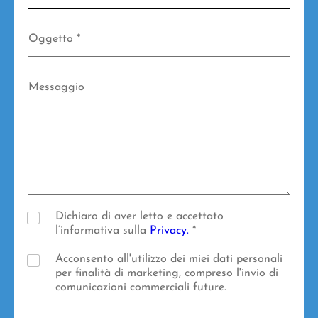
d
a
a
t
O
*
o
Oggetto *
g
*
g
E
e
m
M
t
Messaggio
a
e
t
i
s
o
l
s
*
F
a
i
g
n
g
a
i
l
o
i
t
P
Dichiaro di aver letto e accettato
à
r
l’informativa sulla
Privacy.
*
P
i
o
v
F
Acconsento all'utilizzo dei miei dati personali
l
a
i
per finalità di marketing, compreso l'invio di
i
c
n
comunicazioni commerciali future.
c
y
a
y
P
l