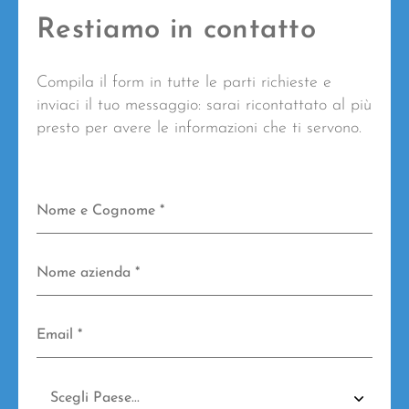
Restiamo in contatto
Compila il form in tutte le parti richieste e
inviaci il tuo messaggio: sarai ricontattato al più
presto per avere le informazioni che ti servono.
N
Nome e Cognome *
o
m
e
N
e
Nome azienda *
o
C
m
o
e
g
E
a
Email *
n
m
z
o
a
i
m
i
e
S
e
l
n
t
*
*