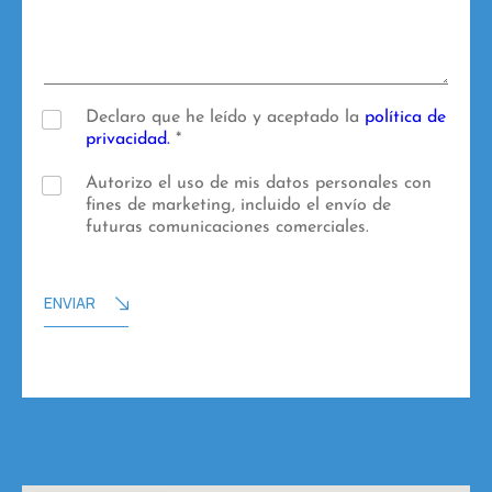
t
*
a
r
i
o
s
P
Declaro que he leído y aceptado la
política de
o
privacidad.
*
l
í
F
Autorizo el uso de mis datos personales con
t
i
fines de marketing, incluido el envío de
i
n
futuras comunicaciones comerciales.
c
e
a
s
d
d
ENVIAR
e
e
p
m
r
a
i
r
v
k
a
e
c
t
i
i
d
n
a