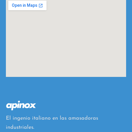
g
d
*
El ingenio italiano en las amasadoras
industriales.